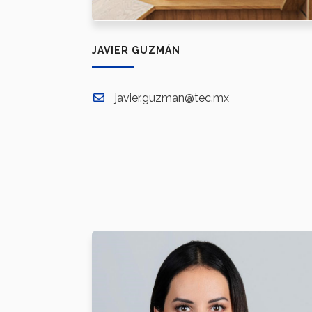
JAVIER GUZMÁN
javier.guzman@tec.mx