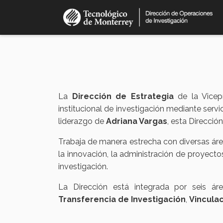
Skip
to
main
content
La
Dirección de Estrategia
de la Vicepr
institucional de investigación mediante servi
liderazgo de
Adriana Vargas
, esta Direcció
Trabaja de manera estrecha con diversas áre
la innovación, la administración de proyect
investigación.
La Dirección está integrada por seis ár
Transferencia de Investigación
,
Vincula