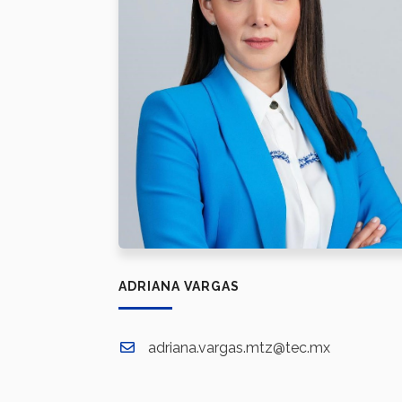
ADRIANA VARGAS
adriana.vargas.mtz@tec.mx