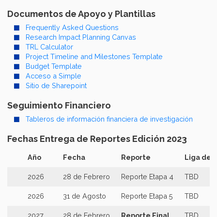
Documentos de Apoyo y Plantillas
Frequently Asked Questions
Research Impact Planning Canvas
TRL Calculator
Project Timeline and Milestones Template
Budget Template
Acceso a Simple
Sitio de Sharepoint
Seguimiento Financiero
Tableros de información financiera de investigación
Fechas Entrega de Reportes Edición 2023
Año
Fecha
Reporte
Liga de 
2026
28 de Febrero
Reporte Etapa 4
TBD
2026
31 de Agosto
Reporte Etapa 5
TBD
2027
28 de Febrero
Reporte Final
TBD