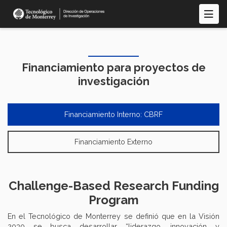
Pasar
al
contenido
principal
Financiamiento para proyectos de
investigación
Financiamiento Interno: CBRF
Financiamiento Externo
Challenge-Based Research Funding
Program
En el Tecnológico de Monterrey se definió que en la Visión
2030 se busca desarrollar “liderazgo, innovación y