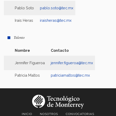
Pablo Soto
pablo.soto@tec.mx
Irais Heras
iraisheras@tec.mx
Talento
Nombre
Contacto
Jennifer Figueroa
jennifer.figueroa@tec.mx
Patricia Maltos
patriciamaltos@tec.mx
INICIO
NOSOTROS
CONVOCATORIAS